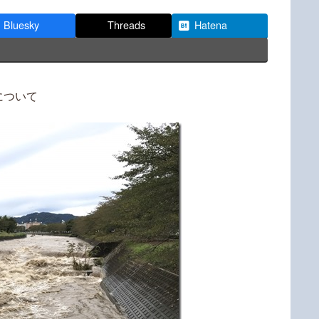
Bluesky
Threads
Hatena
について