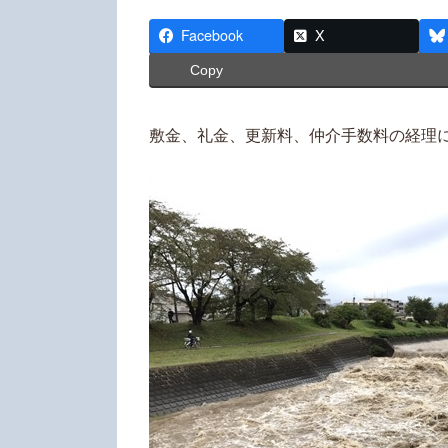
終
更
Facebook
X
新
Copy
日
時
:
敷金、礼金、更新料、仲介手数料の経理