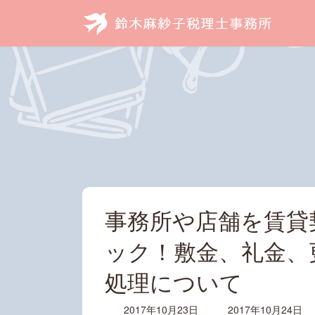
コ
ナ
ン
ビ
テ
ゲ
ン
ー
ツ
シ
へ
ョ
ス
ン
キ
に
ッ
移
プ
動
事務所や店舗を賃貸
ック！敷金、礼金、
処理について
最
2017年10月23日
2017年10月24日