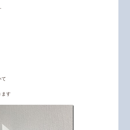
す
いて
きます