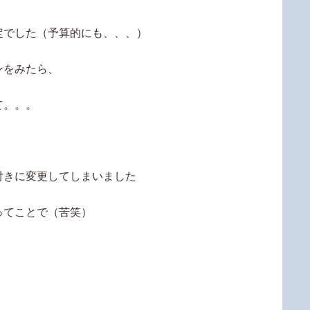
定でした（予算的にも、、、）
ンをみたら、
て。。。
付きに変更してしまいました
ってことで（苦笑）