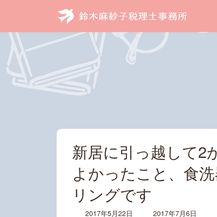
コ
ナ
ン
ビ
テ
ゲ
ン
ー
ツ
シ
へ
ョ
ス
ン
キ
に
ッ
移
プ
動
新居に引っ越して2
よかったこと、食洗
リングです
最
2017年5月22日
2017年7月6日