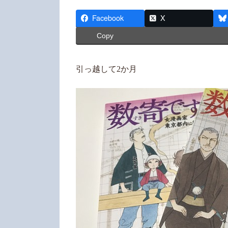
終
更
Facebook
X
新
Copy
日
時
:
引っ越して2か月