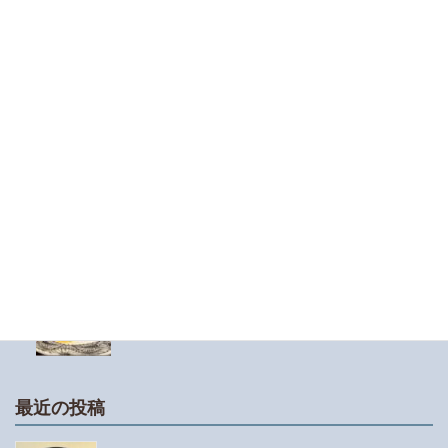
３０万円未満の資産を買った個人事業主必見！！
少額減価償却資産の仕訳と決算書の書き方
領収書、請求書には連番をつけよう
小学1年生の娘が漢検10級にチャレンジしまし
た！チャレンジさせようと思った理由と受験対策
について
譜読みが苦手な人におすすめのアプリは「おんぷ
ちゃん」と「リズムくん」です
最近の投稿