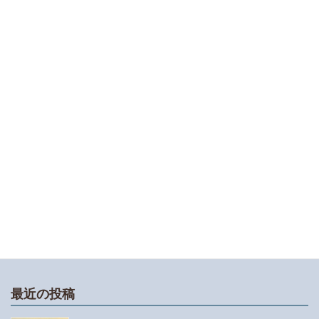
３０万円未満の資産を買った個人事業主必見！！
少額減価償却資産の仕訳と決算書の書き方
領収書、請求書には連番をつけよう
小学1年生の娘が漢検10級にチャレンジしまし
た！チャレンジさせようと思った理由と受験対策
について
譜読みが苦手な人におすすめのアプリは「おんぷ
ちゃん」と「リズムくん」です
最近の投稿