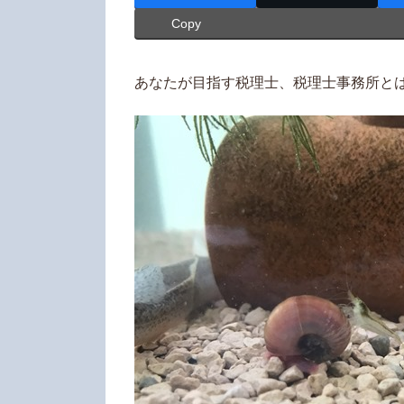
新
Copy
日
時
:
あなたが目指す税理士、税理士事務所と