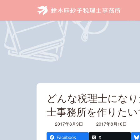
コ
ナ
ン
ビ
テ
ゲ
ン
ー
ツ
シ
へ
ョ
ス
ン
キ
に
ッ
移
プ
動
どんな税理士になり
士事務所を作りたい
最
2017年8月9日
2017年8月10日
終
更
Facebook
X